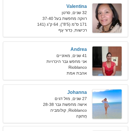
Valentina
32 שנים, סרטן
רווקה מחפשת בעל 37-40
171 ס"מ (5'8"), 64 ק"ג (141
פאונד)
רכישות, כַּדוּר עָף
Andrea
41 שנים, מאזניים
אני מחפש גבר היכרויות
פנטסטי
Rioblanco
אהבת אמת
Johanna
27 שנים, מזל דגים
אישה מחפשת גבר 28-38
Rioblanco, קולומביה
חֲתוּנָה