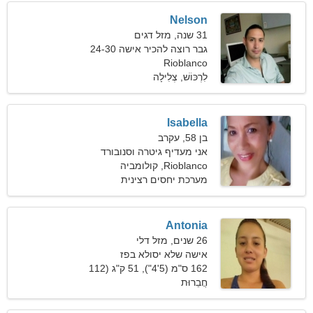
Nelson
31 שנה, מזל דגים
גבר רוצה להכיר אישה 24-30
Rioblanco
לִרְכּוֹשׁ, צְלִילָה
Isabella
בן 58, עקרב
אני מעדיף גיטרה וסנובורד
Rioblanco, קולומביה
מערכת יחסים רצינית
Antonia
26 שנים, מזל דלי
אישה שלא יסולא בפז
שמחפשת זוגיות מתמשכת
162 ס"מ (5'4"), 51 ק"ג (112
חֲבֵרוּת
פאונד)