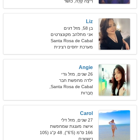
פאונד)
רִיצָה קַלָה, כושר
Liz
בן 58, מזל דגים
אני מתלהב מקונצרטים
וקניות
Santa Rosa de Cabal
מערכת יחסים רצינית
Angie
26 שנים, מזל גדי
ילדה מחפשת חבר
Santa Rosa de Cabal,
חֲבֵרוּת
קולומביה
Carol
27 שנים, מזל דלי
אישה מענגת שמחפשת
זוגיות
166 ס"מ (5'6"), 48 ק"ג (105
פאונד)
נישואים