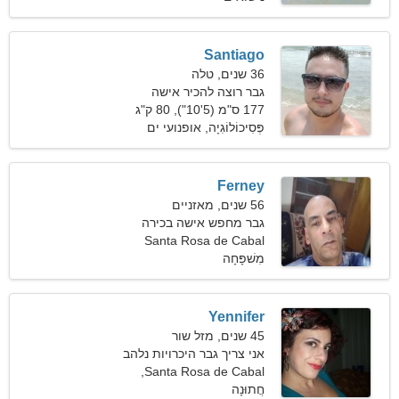
Santiago
36 שנים, טלה
גבר רוצה להכיר אישה
177 ס"מ (5'10"), 80 ק"ג
(176 פאונד)
פְּסִיכוֹלוֹגִיָה, אופנועי ים
Ferney
56 שנים, מאזניים
גבר מחפש אישה בכירה
Santa Rosa de Cabal
מִשׁפָּחָה
Yennifer
45 שנים, מזל שור
אני צריך גבר היכרויות נלהב
Santa Rosa de Cabal,
חֲתוּנָה
קולומביה