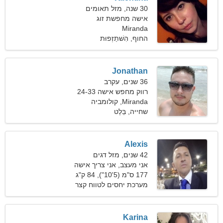
30 שנה, מזל תאומים
אישה מחפשת זוג
Miranda
החוף, הִשׁתַזְפוּת
Jonathan
36 שנים, עקרב
רווק מחפש אישה 24-33
Miranda, קולומביה
שחייה, בַּלֶט
Alexis
42 שנים, מזל דגים
אני מעצב, אני צריך אישה
נחמדה
177 ס"מ (5'10"), 84 ק"ג
(185 פאונד)
מערכת יחסים לטווח קצר
Karina