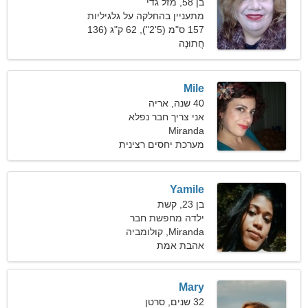
בן 58, מזל גדי
מתעניין בהחלקה על גלגיליות
ומפגש
157 ס"מ (5'2"), 62 ק"ג (136
חֲתוּנָה
פאונד)
Mile
40 שנה, אריה
אני צריך חבר נפלא
Miranda
לרומנטיקה
מערכת יחסים רצינית
Yamile
בן 23, קשת
ילדה מחפשת חבר
Miranda, קולומביה
אהבת אמת
Mary
32 שנים, סרטן