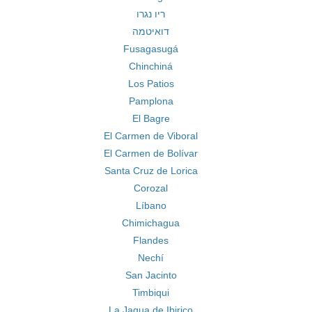
ריו נגרו
דואיטמה
Fusagasugá
Chinchiná
Los Patios
Pamplona
El Bagre
El Carmen de Viboral
El Carmen de Bolívar
Santa Cruz de Lorica
Corozal
Líbano
Chimichagua
Flandes
Nechí
San Jacinto
Timbiqui
La Jagua de Ibirico