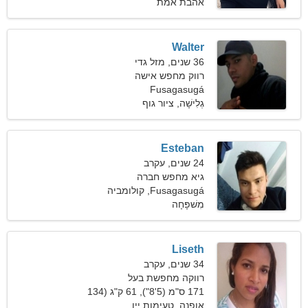
פאונד)
אהבת אמת
Walter
36 שנים, מזל גדי
רווק מחפש אישה
Fusagasugá
גְלִישָׁה, ציור גוף
Esteban
24 שנים, עקרב
גיא מחפש חברה
Fusagasugá, קולומביה
מִשׁפָּחָה
Liseth
34 שנים, עקרב
רווקה מחפשת בעל
171 ס"מ (5'8"), 61 ק"ג (134
פאונד)
אופנה, טעימות יין