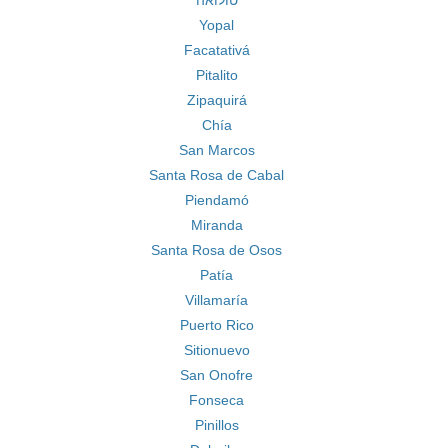
טולואה
Yopal
Facatativá
Pitalito
Zipaquirá
Chía
San Marcos
Santa Rosa de Cabal
Piendamó
Miranda
Santa Rosa de Osos
Patía
Villamaría
Puerto Rico
Sitionuevo
San Onofre
Fonseca
Pinillos