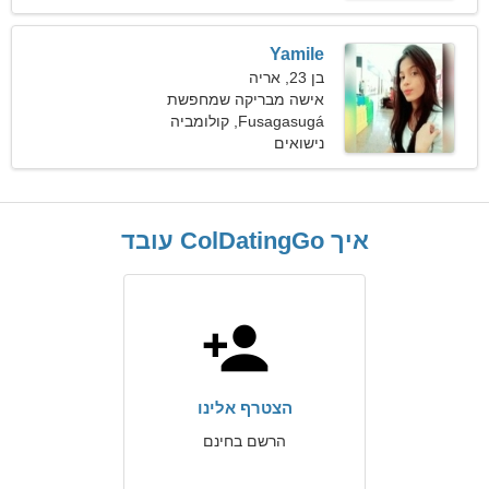
Yamile
בן 23, אריה
אישה מבריקה שמחפשת
זוגיות נלהבת
Fusagasugá, קולומביה
נישואים
איך ColDatingGo עובד
הצטרף אלינו
הרשם בחינם