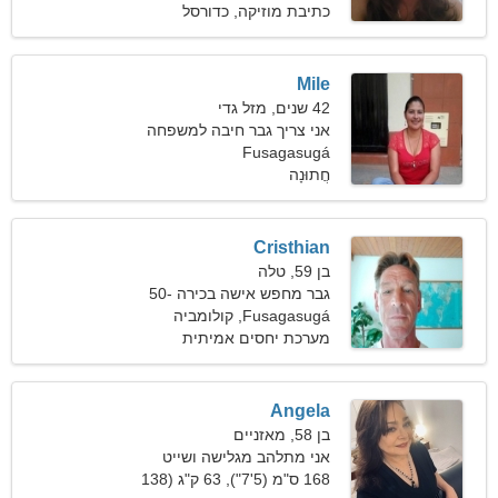
כתיבת מוזיקה, כדורסל
Mile
42 שנים, מזל גדי
אני צריך גבר חיבה למשפחה
Fusagasugá
חֲתוּנָה
Cristhian
בן 59, טלה
גבר מחפש אישה בכירה 50-
57
Fusagasugá, קולומביה
מערכת יחסים אמיתית
Angela
בן 58, מאזניים
אני מתלהב מגלישה ושייט
168 ס"מ (5'7"), 63 ק"ג (138