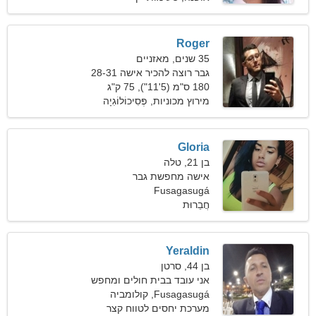
Roger
35 שנים, מאזניים
גבר רוצה להכיר אישה 28-31
180 ס"מ (5'11"), 75 ק"ג
(165 פאונד)
מירוץ מכוניות, פְּסִיכוֹלוֹגִיָה
Gloria
בן 21, טלה
אישה מחפשת גבר
Fusagasugá
חֲבֵרוּת
Yeraldin
בן 44, סרטן
אני עובד בבית חולים ומחפש
Fusagasugá, קולומביה
את האישה המושלמת
מערכת יחסים לטווח קצר