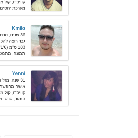
קוויבדו, קולומ
מערכת יחסים 
Kmilo
36 שנים, סרטן
גבר רוצה להכי
183 ס"מ (6'1"), 78 ק"ג (171 פאונד)
תמונה, מתמט
Yenni
31 שנה, מזל תאומים
אישה מחפשת זוג 0
קוויבדו, קולומ
הוּמוֹר, סרטי ו