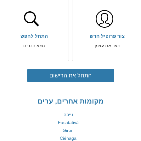
צור פרופיל חדש
התחל לחפש
תאר את עצמך
מצא חברים
התחל את הרישום
מקומות אחרים, ערים
נייבה
Facatativá
Girón
Ciénaga