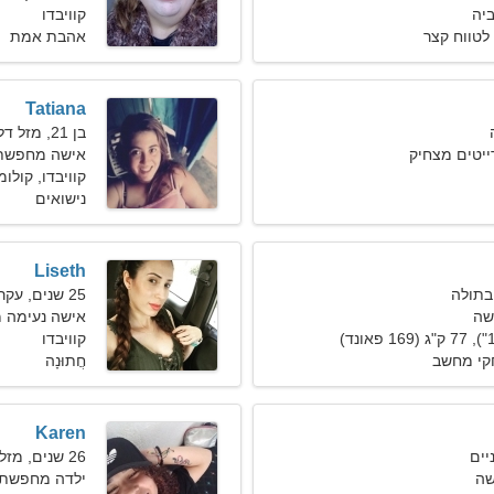
ביה
קוויבדו
לטווח קצר
אהבת אמת
Tatiana
בן 21, מזל דלי
דייטים מצחיק
אישה מחפשת גבר
קוויבדו, קולו
נישואים
Liseth
25 שנים, עקרב
שה
אישה נעימה מ
קוויבדו
חקי מחשב
חֲתוּנָה
Karen
26 שנים, מזל דגים
שה
ילדה מחפשת 