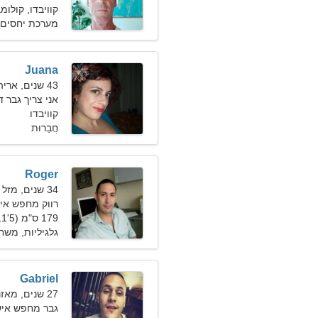
קוויבדו, קולומ
מערכת יחסים 
Juana
43 שנים, אריה
אני צריך גבר 
קוויבדו
חֲבֵרוּת
Roger
34 שנים, מזל בתולה
רווק מחפש אי
179 ס"מ (5'11"), 77 ק"ג (169 פאונד)
גלגיליות, מש
Gabriel
27 שנים, מאזניים
גבר מחפש אי