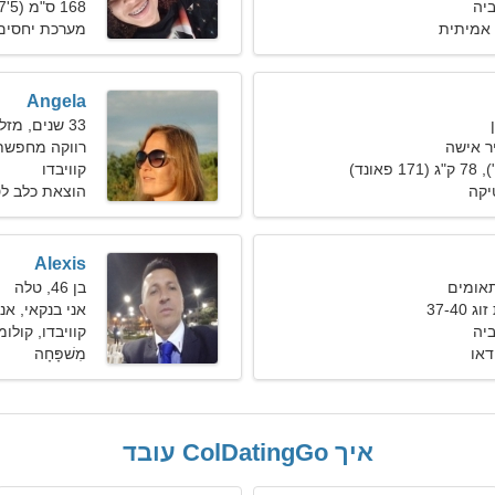
ביה
168 ס"מ (5'7"), 53 ק"ג (116 פאונד)
אמיתית
מערכת יחסים 
Angela
33 שנים, מזל שור
ר אישה
רווקה מחפשת בעל
קוויבדו
יקה
הוצאת כלב לט
Alexis
בן 46, טלה
37-4
אני בנקאי, א
ביה
קוויבדו, קולו
ידאו
מִשׁפָּחָה
איך ColDatingGo עובד