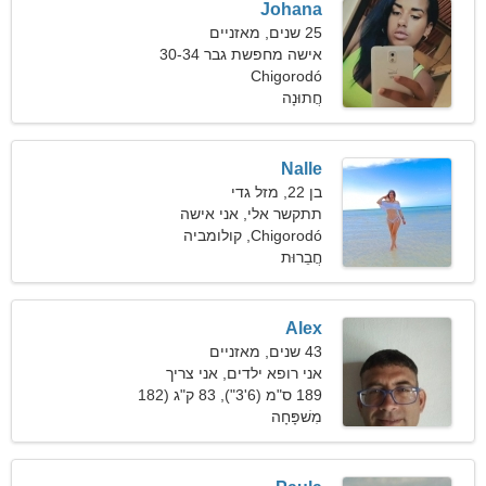
Johana
25 שנים, מאזניים
אישה מחפשת גבר 30-34
Chigorodó
חֲתוּנָה
Nalle
בן 22, מזל גדי
תתקשר אלי, אני אישה
מקסימה
Chigorodó, קולומביה
חֲבֵרוּת
Alex
43 שנים, מאזניים
אני רופא ילדים, אני צריך
אישה מפתה
189 ס"מ (6'3"), 83 ק"ג (182
פאונד)
מִשׁפָּחָה