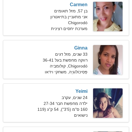
Carmen
בן 57, מזל תאומים
אני מתעניין בתיאטרון
וסקייטבורד
Chigorodó
מערכת יחסים רצינית
Ginna
33 שנים, מזל דגים
רווקה מחפשת בעל 36-41
Chigorodó, קולומביה
פְּסִיכוֹלוֹגִיָה, משחקי וידאו
Yeimi
24 שנים, עקרב
ילדה מחפשת חבר 27-34
160 ס"מ (5'3"), 54 ק"ג (119
פאונד)
נישואים