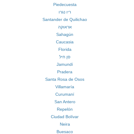
Piedecuesta
ריו נגרו
Santander de Quilichao
אראוקה
Sahagún
Caucasia
Florida
סן חיל
Jamundí
Pradera
Santa Rosa de Osos
Villamaría
Curumaní
San Antero
Repelón
Ciudad Bolívar
Neira
Buesaco