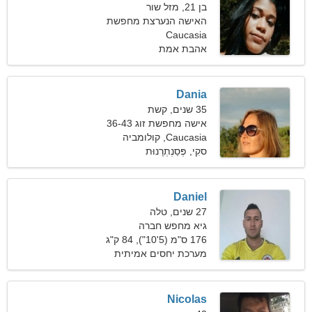
בן 21, מזל שור
האישה הנערצת מחפשת
חברים
Caucasia
אהבת אמת
Dania
35 שנים, קשת
אישה מחפשת זוג 36-43
Caucasia, קולומביה
סקִי, פְּסַנְתְרָנוּת
Daniel
27 שנים, טלה
גיא מחפש חברה
176 ס"מ (5'10"), 84 ק"ג
(185 פאונד)
מערכת יחסים אמיתית
Nicolas