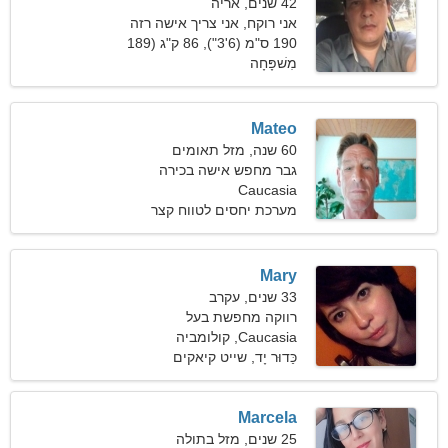
42 שנים, אריה
אני רוקח, אני צריך אישה רזה
190 ס"מ (6'3"), 86 ק"ג (189
פאונד)
מִשׁפָּחָה
Mateo
60 שנה, מזל תאומים
גבר מחפש אישה בכירה
Caucasia
מערכת יחסים לטווח קצר
Mary
33 שנים, עקרב
רווקה מחפשת בעל
Caucasia, קולומביה
כַּדוּר יָד, שייט קיאקים
Marcela
25 שנים, מזל בתולה