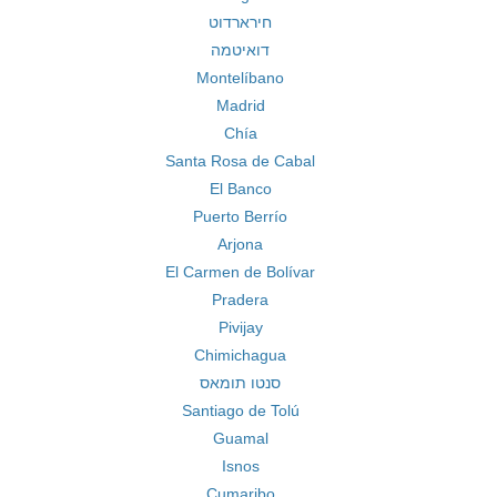
חירארדוט
דואיטמה
Montelíbano
Madrid
Chía
Santa Rosa de Cabal
El Banco
Puerto Berrío
Arjona
El Carmen de Bolívar
Pradera
Pivijay
Chimichagua
סנטו תומאס
Santiago de Tolú
Guamal
Isnos
Cumaribo