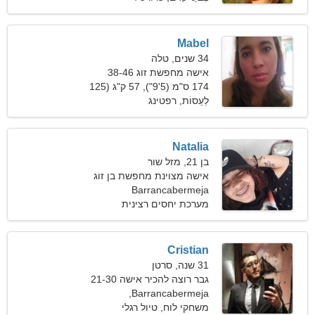
Mabel
34 שנים, טלה
אישה מחפשת זוג 38-46
174 ס"מ (5'9"), 57 ק"ג (125
פאונד)
לְעַסוֹת, רפטינג
Natalia
בן 21, מזל שור
אישה מצוינת מחפשת בן זוג
Barrancabermeja
מערכת יחסים רצינית
Cristian
31 שנה, סרטן
גבר רוצה להכיר אישה 21-30
Barrancabermeja,
קולומביה
משחקי לוח, טיול רגלי