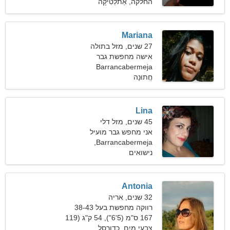
פאונד)
החלקה, אַתלֵטִיקָה
Mariana
27 שנים, מזל בתולה
אישה מחפשת גבר
Barrancabermeja
חֲתוּנָה
Lina
45 שנים, מזל דלי
אני מחפש גבר מועיל
לקמפינג
Barrancabermeja,
נישואים
קולומביה
Antonia
32 שנים, אריה
רווקה מחפשת בעל 38-43
167 ס"מ (5'6"), 54 ק"ג (119
פאונד)
צִבעֵי מַיִם, כדורסל