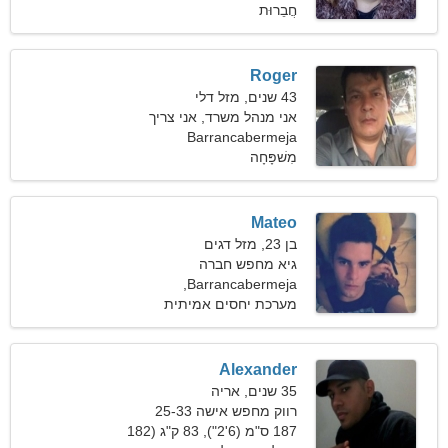
חֲבֵרוּת
Roger
43 שנים, מזל דלי
אני מנהל משרד, אני צריך
אישה נלהבת
Barrancabermeja
מִשׁפָּחָה
Mateo
בן 23, מזל דגים
גיא מחפש חברה
Barrancabermeja,
קולומביה
מערכת יחסים אמיתית
Alexander
35 שנים, אריה
רווק מחפש אישה 25-33
187 ס"מ (6'2"), 83 ק"ג (182