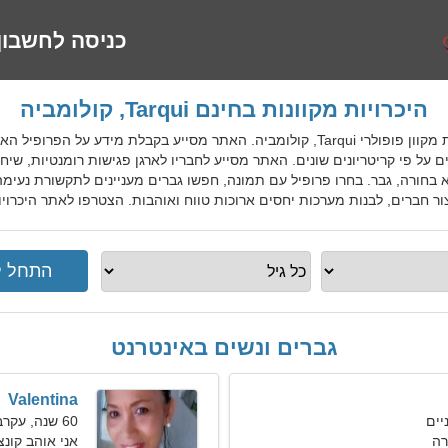
כניסה לחשבון
היכרויות מקוונות בחינם Tarqui, קולומביה
ColDatingGo הוא שירות היכרויות מקוון פופולרי Tarqui, קולומביה. האתר מסייע בק
 פי קריטריונים שונים. האתר מסייע לחבריו לארגן פגישות רומנטיות, שיחות 
בחורה, גבר. בחרו פרופיל עם תמונה, חפשו גברים מעניינים לתקשורת נעימה
רים, לבנות מערכות יחסים ארוכות טווח ואוהבות. הצטרפו לאתר היכרויות בחינם Tarqui למקומיים, זר
גברים ונשים באינטרנט
Valentina
60 שנה, עקרב
רה
אני אוהב קונצ