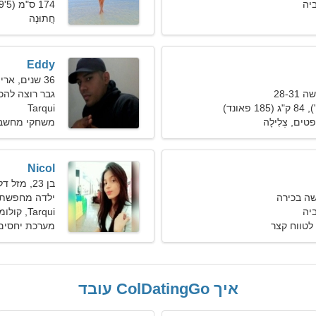
174 ס"מ (5'9"), 54 ק"ג (119 פאונד)
חֲתוּנָה
Eddy
36 שנים, אריה
28-3
גבר רוצה להכיר 
Tarqui
ים, צְלִילָה
משחקי מחשב, ט
Nicol
בן 23, מזל דלי
ה בכירה
ילדה מחפשת 
Tarqui, קולומביה
לטווח קצר
מערכת יחסים 
איך ColDatingGo עובד