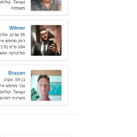
Tarqui, קולומביה
מִשׁפָּחָה
Wilmer
35 שנים, טלה
רווק מחפש אישה 1
184 ס"מ (6'1"), 84 ק"ג (185 פאונד)
פוליטיקה ומשפט
Brayan
בן 59, עקרב
גבר מחפש איש
Tarqui, קולומביה
מערכת יחסים 