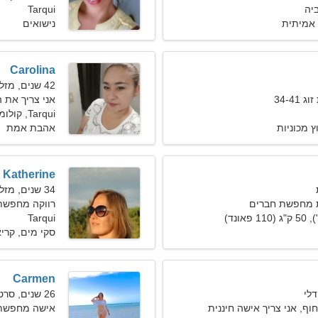
Tarqui
אמיתית
נישואים
Carolina
42 שנים, מזל גדי
34-4
אני צריך את 
Tarqui, קולומביה
רוץ מכוניות
אהבת אמת
Katherine
34 שנים, מזל תאומים
ת מחפשת חברים
רווקה מחפשת
Tarqui
סקי מים, קרי
Carmen
26 שנים, סרטן
וף, אני צריך אישה חיננית
אישה מחפשת 