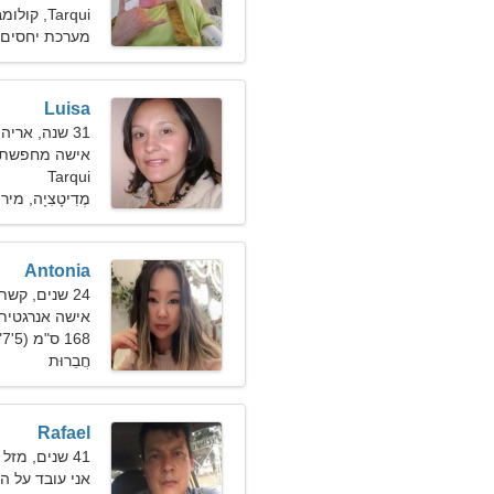
Tarqui, קולומביה
מערכת יחסים 
Luisa
31 שנה, אריה
אישה מחפשת זוג 1
Tarqui
מֶדִיטָצִיָה, מי
Antonia
24 שנים, קשת
אישה אנרגטי
168 ס"מ (5'7"), 50 ק"ג (110 פאונד)
חֲבֵרוּת
Rafael
41 שנים, מזל דלי
אני עובד על הח