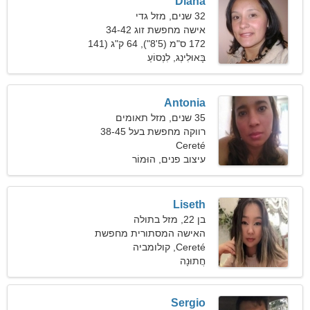
Diana
32 שנים, מזל גדי
אישה מחפשת זוג 34-42
172 ס"מ (5'8"), 64 ק"ג (141
פאונד)
בָּאוּלִינְג, לִנְסוֹעַ
Antonia
35 שנים, מזל תאומים
רווקה מחפשת בעל 38-45
Cereté
עיצוב פנים, הוּמוֹר
Liseth
בן 22, מזל בתולה
האישה המסתורית מחפשת
Cereté, קולומביה
מערכת יחסים מתמשכת
חֲתוּנָה
Sergio