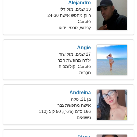
Alejandro
33 שנים, מזל דלי
רווק מחפש אישה 24-30
Cereté
לִרְכּוֹשׁ, סרטי וידאו
Angie
27 שנים, מזל שור
ילדה מחפשת חבר
Cereté, קולומביה
חֲבֵרוּת
Andreina
בן 21, טלה
אישה מחפשת גבר
166 ס"מ (5'6"), 50 ק"ג (110
פאונד)
נישואים