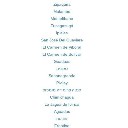
Zipaquirá
Malambo
Montelíbano
Fusagasugá
Ipiales
San José Del Guaviare
El Carmen de Viboral
El Carmen de Bolívar
Guaduas
סגוביה
Sabanagrande
Pivijay
סנטה קרוס דה מומפוס
Chimichagua
La Jagua de Ibirico
Aguadas
אובטה
Frontino