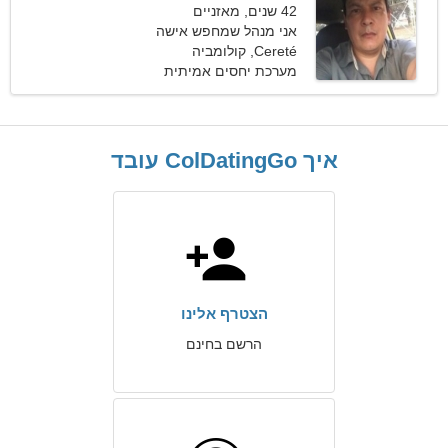
42 שנים, מאזניים
אני מנהל שמחפש אישה
נפלאה
Cereté, קולומביה
מערכת יחסים אמיתית
איך ColDatingGo עובד
הצטרף אלינו
הרשם בחינם