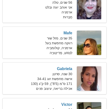
56 שנים, טלה
אני אוהב יוגה ובלט
ארמניה
חֲבֵרוּת
Mafe
35 שנים, מזל שור
רווקה מחפשת בעל
ארמניה, קולומביה
לִנְסוֹעַ, מֶדִיטָצִיָה
Gabriela
30 שנה, סרטן
אישה מחפשת זוג 34-41
171 ס"מ (5'8"), 59 ק"ג (130
פאונד)
אכילה בריאה, עיצוב פנים
Victor