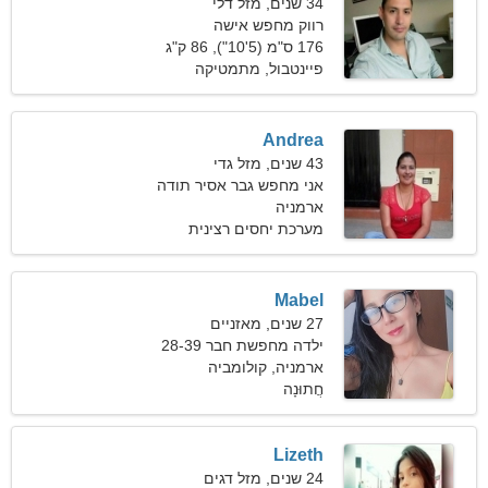
34 שנים, מזל דלי
רווק מחפש אישה
176 ס"מ (5'10"), 86 ק"ג
(189 פאונד)
פיינטבול, מתמטיקה
Andrea
43 שנים, מזל גדי
אני מחפש גבר אסיר תודה
ארמניה
למשפחה
מערכת יחסים רצינית
Mabel
27 שנים, מאזניים
ילדה מחפשת חבר 28-39
ארמניה, קולומביה
חֲתוּנָה
Lizeth
24 שנים, מזל דגים