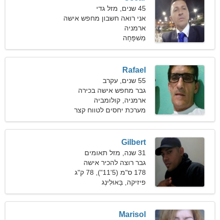
45 שנים, מזל גדי
אני רואה חשבון מחפש אישה
נחמדה
ארמניה
מִשׁפָּחָה
Rafael
55 שנים, עקרב
גבר מחפש אישה בכירה
ארמניה, קולומביה
מערכת יחסים לטווח קצר
Gilbert
31 שנה, מזל תאומים
גבר רוצה להכיר אישה
178 ס"מ (5'11"), 78 ק"ג
(171 פאונד)
פיזיקה, בָּאוּלִינְג
Marisol