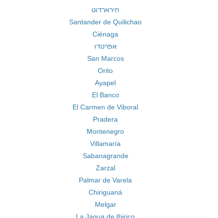
חירארדוט
Santander de Quilichao
Ciénaga
אפרטדו
San Marcos
Orito
Ayapel
El Banco
El Carmen de Viboral
Pradera
Montenegro
Villamaría
Sabanagrande
Zarzal
Palmar de Varela
Chiriguaná
Melgar
La Jagua de Ibirico